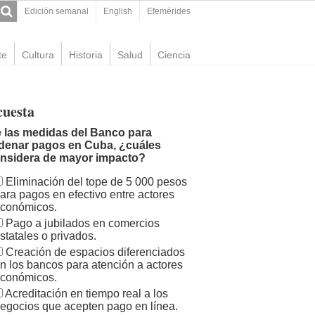
Edición semanal
English
Efemérides
te
Cultura
Historia
Salud
Ciencia
cuesta
 las medidas del Banco para
denar pagos en Cuba, ¿cuáles
nsidera de mayor impacto?
Eliminación del tope de 5 000 pesos
ara pagos en efectivo entre actores
conómicos.
Pago a jubilados en comercios
statales o privados.
Creación de espacios diferenciados
n los bancos para atención a actores
conómicos.
Acreditación en tiempo real a los
egocios que acepten pago en línea.