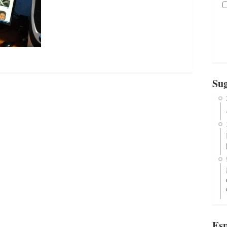
Sug
Esp