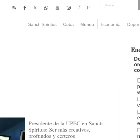
T
P
Sancti Spíritus
Cuba
Mundo
Economía
Depor
En
De
or
co
p
e
e
e
Presidente de la UPEC en Sancti
e
Spíritus: Ser más creativos,
profundos y certeros
n