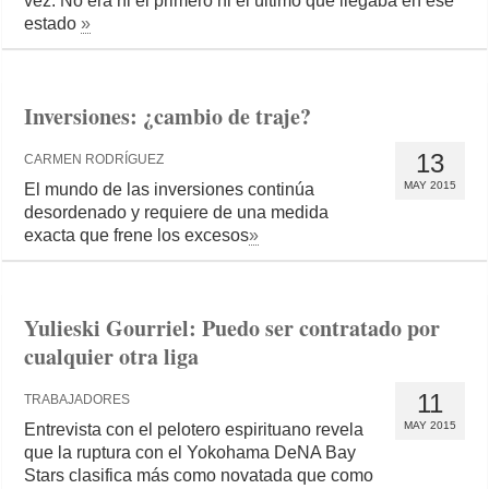
vez. No era ni el primero ni el último que llegaba en ese
estado
»
Inversiones: ¿cambio de traje?
13
CARMEN RODRÍGUEZ
MAY 2015
El mundo de las inversiones continúa
desordenado y requiere de una medida
exacta que frene los excesos
»
Yulieski Gourriel: Puedo ser contratado por
cualquier otra liga
11
TRABAJADORES
MAY 2015
Entrevista con el pelotero espirituano revela
que la ruptura con el Yokohama DeNA Bay
Stars clasifica más como novatada que como