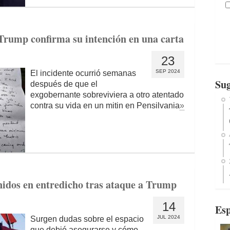
Trump confirma su intención en una carta
23
SEP 2024
El incidente ocurrió semanas
Sug
después de que el
exgobernante sobreviviera a otro atentado
contra su vida en un mitin en Pensilvania
»
nidos en entredicho tras ataque a Trump
14
Esp
JUL 2024
Surgen dudas sobre el espacio
que debió asegurarse y cómo