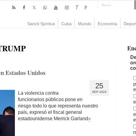
T
P
Sancti Spíritus
Cuba
Mundo
Economía
Depor
TRUMP
En
De
or
co
 en Estados Unidos
p
25
e
SEP 2024
La violencia contra
funcionarios públicos pone en
e
riesgo todo lo que representa nuestro
país, expresó el fiscal general
e
estadounidense Merrick Garland
»
e
n