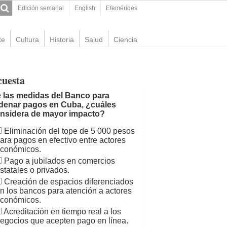
Edición semanal
English
Efemérides
te
Cultura
Historia
Salud
Ciencia
cuesta
 las medidas del Banco para
denar pagos en Cuba, ¿cuáles
nsidera de mayor impacto?
Eliminación del tope de 5 000 pesos
ara pagos en efectivo entre actores
conómicos.
Pago a jubilados en comercios
statales o privados.
Creación de espacios diferenciados
n los bancos para atención a actores
conómicos.
Acreditación en tiempo real a los
egocios que acepten pago en línea.