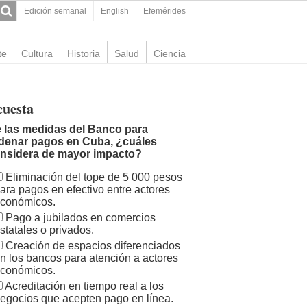
Edición semanal
English
Efemérides
te
Cultura
Historia
Salud
Ciencia
cuesta
 las medidas del Banco para
denar pagos en Cuba, ¿cuáles
nsidera de mayor impacto?
Eliminación del tope de 5 000 pesos
ara pagos en efectivo entre actores
conómicos.
Pago a jubilados en comercios
statales o privados.
Creación de espacios diferenciados
n los bancos para atención a actores
conómicos.
Acreditación en tiempo real a los
egocios que acepten pago en línea.