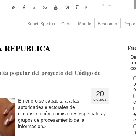
T
P
Sancti Spíritus
Cuba
Mundo
Economía
Depor
A REPUBLICA
En
De
or
co
ulta popular del proyecto del Código de
p
e
20
DIC 2021
En enero se capacitará a las
e
autoridades electorales de
circunscripción, comisiones especiales y
e
e
grupos de procesamiento de la
información
»
n