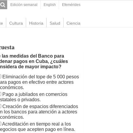
Edición semanal
English
Efemérides
te
Cultura
Historia
Salud
Ciencia
cuesta
 las medidas del Banco para
denar pagos en Cuba, ¿cuáles
nsidera de mayor impacto?
Eliminación del tope de 5 000 pesos
ara pagos en efectivo entre actores
conómicos.
Pago a jubilados en comercios
statales o privados.
Creación de espacios diferenciados
n los bancos para atención a actores
conómicos.
Acreditación en tiempo real a los
egocios que acepten pago en línea.