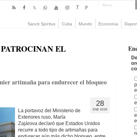
T
P
Sancti Spíritus
Cuba
Mundo
Economía
Depor
E PATROCINAN EL
En
De
or
co
ier artimaña para endurecer el bloqueo
p
e
28
e
ENE 2026
La portavoz del Ministerio de
e
Exteriores ruso, María
e
Zajárova declaró que Estados Unidos
recurre a todo tipo de artimañas para
n
endurecer aún más dicho bloqueo, entre