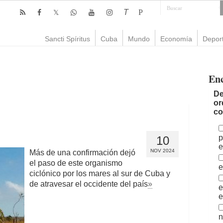
T
P
Sancti Spíritus
Cuba
Mundo
Economía
Depor
En
De
or
co
p
10
e
NOV 2024
Más de una confirmación dejó
el paso de este organismo
e
ciclónico por los mares al sur de Cuba y
de atravesar el occidente del país
»
e
e
n