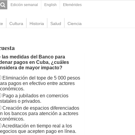
Edición semanal
English
Efemérides
te
Cultura
Historia
Salud
Ciencia
cuesta
 las medidas del Banco para
denar pagos en Cuba, ¿cuáles
nsidera de mayor impacto?
Eliminación del tope de 5 000 pesos
ara pagos en efectivo entre actores
conómicos.
Pago a jubilados en comercios
statales o privados.
Creación de espacios diferenciados
n los bancos para atención a actores
conómicos.
Acreditación en tiempo real a los
egocios que acepten pago en línea.