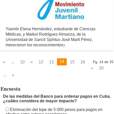
Yasmín Elena Hernández, estudiante de Ciencias
Médicas, y Maikol Rodríguez Almanza, de la
Universidad de Sancti Spíritus José Martí Pérez,
merecieron los reconocimientos
»
14
«
...
10
«
12
13
15
16
Pg. 14 de 25
»
20
...
»
Encuesta
De las medidas del Banco para ordenar pagos en Cuba,
¿cuáles considera de mayor impacto?
Eliminación del tope de 5 000 pesos para pagos en