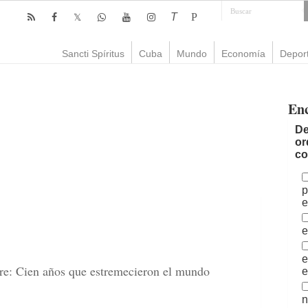
T
P
Sancti Spíritus
Cuba
Mundo
Economía
Depor
En
De
or
co
p
e
e
e
re: Cien años que estremecieron el mundo
e
n