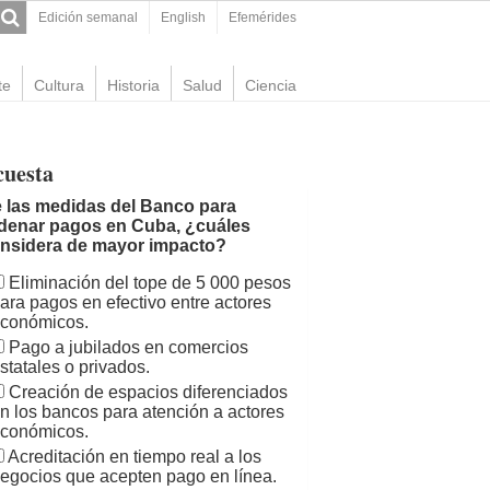
Edición semanal
English
Efemérides
te
Cultura
Historia
Salud
Ciencia
cuesta
 las medidas del Banco para
denar pagos en Cuba, ¿cuáles
nsidera de mayor impacto?
Eliminación del tope de 5 000 pesos
ara pagos en efectivo entre actores
conómicos.
Pago a jubilados en comercios
statales o privados.
Creación de espacios diferenciados
n los bancos para atención a actores
conómicos.
Acreditación en tiempo real a los
egocios que acepten pago en línea.