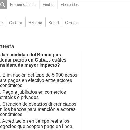
Edición semanal
English
Efemérides
te
Cultura
Historia
Salud
Ciencia
cuesta
 las medidas del Banco para
denar pagos en Cuba, ¿cuáles
nsidera de mayor impacto?
Eliminación del tope de 5 000 pesos
ara pagos en efectivo entre actores
conómicos.
Pago a jubilados en comercios
statales o privados.
Creación de espacios diferenciados
n los bancos para atención a actores
conómicos.
Acreditación en tiempo real a los
egocios que acepten pago en línea.