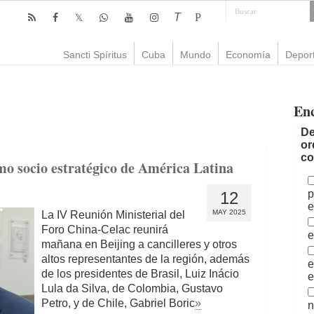
T
P
Sancti Spíritus
Cuba
Mundo
Economía
Depor
En
De
or
co
o socio estratégico de América Latina
p
12
e
MAY 2025
La IV Reunión Ministerial del
Foro China-Celac reunirá
e
mañana en Beijing a cancilleres y otros
altos representantes de la región, además
e
de los presidentes de Brasil, Luiz Inácio
e
Lula da Silva, de Colombia, Gustavo
Petro, y de Chile, Gabriel Boric
»
n