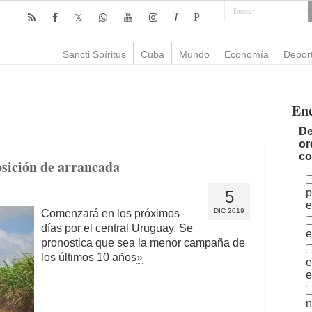
T
P
Sancti Spíritus
Cuba
Mundo
Economía
Depor
En
De
or
co
osición de arrancada
p
5
e
DIC 2019
Comenzará en los próximos
días por el central Uruguay. Se
e
pronostica que sea la menor campaña de
los últimos 10 años
»
e
e
n