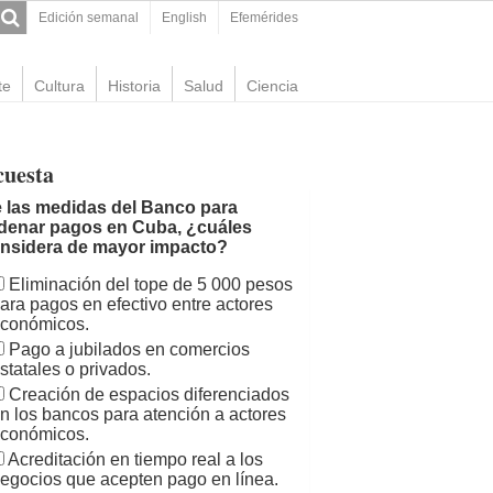
Edición semanal
English
Efemérides
te
Cultura
Historia
Salud
Ciencia
cuesta
 las medidas del Banco para
denar pagos en Cuba, ¿cuáles
nsidera de mayor impacto?
Eliminación del tope de 5 000 pesos
ara pagos en efectivo entre actores
conómicos.
Pago a jubilados en comercios
statales o privados.
Creación de espacios diferenciados
n los bancos para atención a actores
conómicos.
Acreditación en tiempo real a los
egocios que acepten pago en línea.