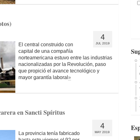
otos)
4
JUL 2019
El central construido con
Sug
capital de una compañía
norteamericana estuvo entre las industrias
nacionalizadas por la Revolución, paso
que propició el avance tecnológico y
mayor garantía laboral
»
carera en Sancti Spíritus
4
Esp
MAY 2019
La provincia tenía fabricado
hasta este viernes el 92 por