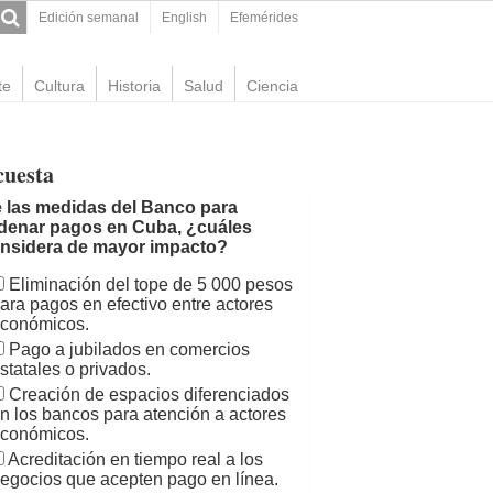
Edición semanal
English
Efemérides
te
Cultura
Historia
Salud
Ciencia
cuesta
 las medidas del Banco para
denar pagos en Cuba, ¿cuáles
nsidera de mayor impacto?
Eliminación del tope de 5 000 pesos
ara pagos en efectivo entre actores
conómicos.
Pago a jubilados en comercios
statales o privados.
Creación de espacios diferenciados
n los bancos para atención a actores
conómicos.
Acreditación en tiempo real a los
egocios que acepten pago en línea.