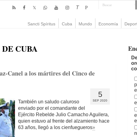
T
P
Sancti Spíritus
Cuba
Mundo
Economía
Depor
 DE CUBA
En
De
or
co
az-Canel a los mártires del Cinco de
p
e
5
SEP 2020
También un saludo caluroso
e
enviado por el comandante del
Ejército Rebelde Julio Camacho Aguilera,
e
e
quien estuvo al frente del alzamiento hace
63 años, llegó a los cienfuegueros
»
n