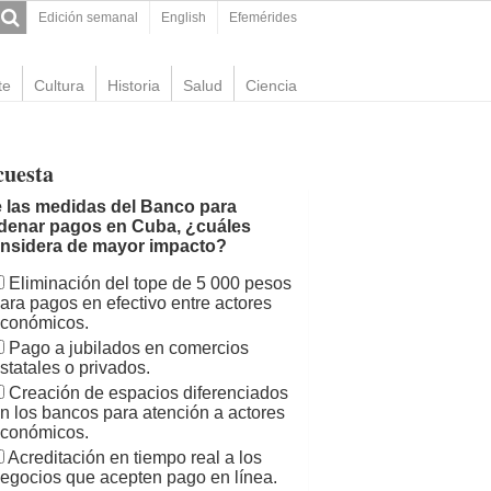
Edición semanal
English
Efemérides
te
Cultura
Historia
Salud
Ciencia
cuesta
 las medidas del Banco para
denar pagos en Cuba, ¿cuáles
nsidera de mayor impacto?
Eliminación del tope de 5 000 pesos
ara pagos en efectivo entre actores
conómicos.
Pago a jubilados en comercios
statales o privados.
Creación de espacios diferenciados
n los bancos para atención a actores
conómicos.
Acreditación en tiempo real a los
egocios que acepten pago en línea.