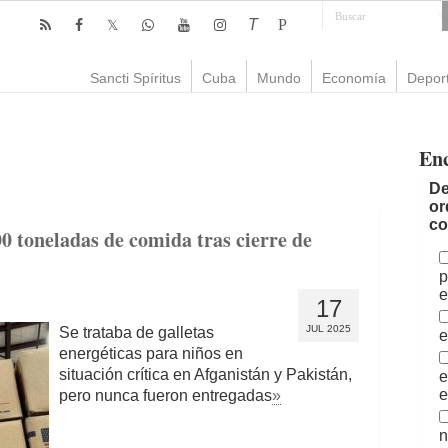
T
P
Sancti Spíritus
Cuba
Mundo
Economía
Depor
En
De
or
co
 toneladas de comida tras cierre de
p
e
17
JUL 2025
Se trataba de galletas
e
energéticas para niños en
situación crítica en Afganistán y Pakistán,
e
e
pero nunca fueron entregadas
»
n