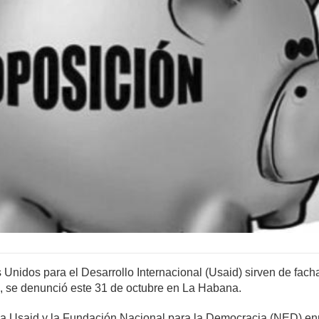
Unidos para el Desarrollo Internacional (Usaid) sirven de fach
, se denunció este 31 de octubre en La Habana.
la Usaid y la Fundación Nacional para la Democracia (NED) en