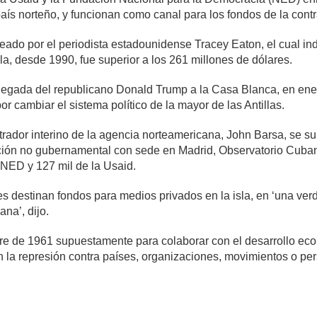
país norteño, y funcionan como canal para los fondos de la contr
eado por el periodista estadounidense Tracey Eaton, el cual ind
la, desde 1990, fue superior a los 261 millones de dólares.
llegada del republicano Donald Trump a la Casa Blanca, en enero
or cambiar el sistema político de la mayor de las Antillas.
rador interino de la agencia norteamericana, John Barsa, se 
zación no gubernamental con sede en Madrid, Observatorio Cu
 NED y 127 mil de la Usaid.
s destinan fondos para medios privados en la isla, en ‘una ve
ana’, dijo.
re de 1961 supuestamente para colaborar con el desarrollo eco
n la represión contra países, organizaciones, movimientos o pe
mente
1,299