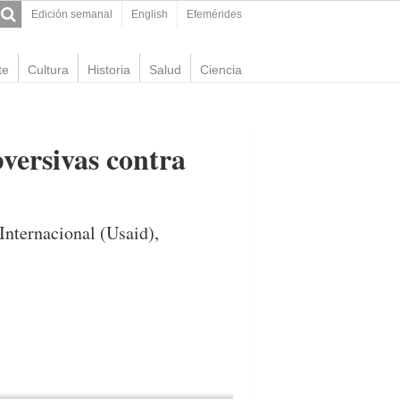
Edición semanal
English
Efemérides
te
Cultura
Historia
Salud
Ciencia
versivas contra
Internacional (Usaid),