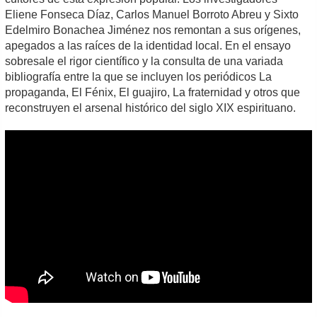
Eliene Fonseca Díaz, Carlos Manuel Borroto Abreu y Sixto
Edelmiro Bonachea Jiménez nos remontan a sus orígenes,
apegados a las raíces de la identidad local. En el ensayo
sobresale el rigor científico y la consulta de una variada
bibliografía entre la que se incluyen los periódicos La
propaganda, El Fénix, El guajiro, La fraternidad y otros que
reconstruyen el arsenal histórico del siglo XIX espirituano.