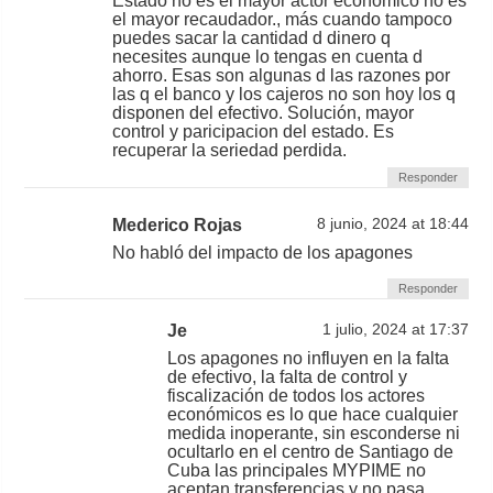
Estado no es el mayor actor económico no es
el mayor recaudador., más cuando tampoco
puedes sacar la cantidad d dinero q
necesites aunque lo tengas en cuenta d
ahorro. Esas son algunas d las razones por
las q el banco y los cajeros no son hoy los q
disponen del efectivo. Solución, mayor
control y paricipacion del estado. Es
recuperar la seriedad perdida.
Responder
Mederico Rojas
8 junio, 2024 at 18:44
No habló del impacto de los apagones
Responder
Je
1 julio, 2024 at 17:37
Los apagones no influyen en la falta
de efectivo, la falta de control y
fiscalización de todos los actores
económicos es lo que hace cualquier
medida inoperante, sin esconderse ni
ocultarlo en el centro de Santiago de
Cuba las principales MYPIME no
aceptan transferencias y no pasa