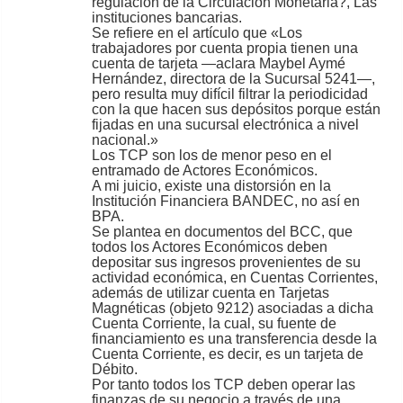
regulación de la Circulación Monetaria?, Las
instituciones bancarias.
Se refiere en el artículo que «Los
trabajadores por cuenta propia tienen una
cuenta de tarjeta —aclara Maybel Aymé
Hernández, directora de la Sucursal 5241—,
pero resulta muy difícil filtrar la periodicidad
con la que hacen sus depósitos porque están
fijadas en una sucursal electrónica a nivel
nacional.»
Los TCP son los de menor peso en el
entramado de Actores Económicos.
A mi juicio, existe una distorsión en la
Institución Financiera BANDEC, no así en
BPA.
Se plantea en documentos del BCC, que
todos los Actores Económicos deben
depositar sus ingresos provenientes de su
actividad económica, en Cuentas Corrientes,
además de utilizar cuenta en Tarjetas
Magnéticas (objeto 9212) asociadas a dicha
Cuenta Corriente, la cual, su fuente de
financiamiento es una transferencia desde la
Cuenta Corriente, es decir, es un tarjeta de
Débito.
Por tanto todos los TCP deben operar las
finanzas de su negocio a través de una