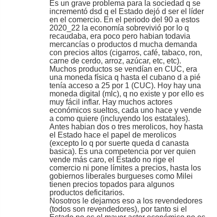
Es un grave problema para la sociedad q se
incrementó dsd q el Estado dejó d ser el líder
en el comercio. En el periodo del 90 a estos
2020_22 la economía sobrevivió por lo q
recaudaba, era poco pero habian todavia
mercancías o productos d mucha demanda
con precios altos (cigarros, café, tabaco, ron,
carne de cerdo, arroz, azúcar, etc, etc).
Muchos productos se vendían en CUC, era
una moneda física q hasta el cubano d a pié
tenía acceso a 25 por 1 (CUC). Hoy hay una
moneda digital (mlc), q no existe y por ello es
muy fácil inflar. Hay muchos actores
económicos sueltos, cada uno hace y vende
a como quiere (incluyendo los estatales).
Antes habian dos o tres merolicos, hoy hasta
el Estado hace el papel de merolicos
(excepto lo q por suerte queda d canasta
basica). Es una competencia por ver quien
vende más caro, el Estado no rige el
comercio ni pone límites a precios, hasta los
gobiernos liberales burgueses como Milei
tienen precios topados para algunos
productos deficitarios.
Nosotros le dejamos eso a los revendedores
(todos son revendedores), por tanto si el