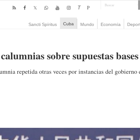
T
P
Cuba
Sancti Spíritus
Mundo
Economía
Depor
 calumnias sobre supuestas base
umnia repetida otras veces por instancias del gobierno
omentario
2,002