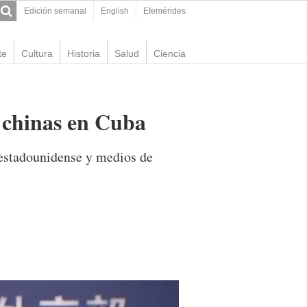
Edición semanal
English
Efemérides
te
Cultura
Historia
Salud
Ciencia
s chinas en Cuba
 estadounidense y medios de