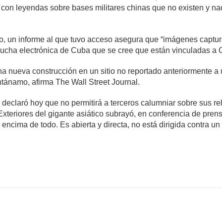
 con leyendas sobre bases militares chinas que no existen y na
ño, un informe al que tuvo acceso asegura que “imágenes captu
cucha electrónica de Cuba que se cree que están vinculadas a 
na nueva construcción en un sitio no reportado anteriormente a 
ánamo, afirma The Wall Street Journal.
 declaró hoy que no permitirá a terceros calumniar sobre sus rel
Exteriores del gigante asiático subrayó, en conferencia de pren
ncima de todo. Es abierta y directa, no está dirigida contra un
omentario
2,002