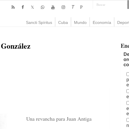
T
P
Sancti Spíritus
Cuba
Mundo
Economía
Depor
. González
En
De
or
co
p
e
e
e
e
Una revancha para Juan Antiga
n