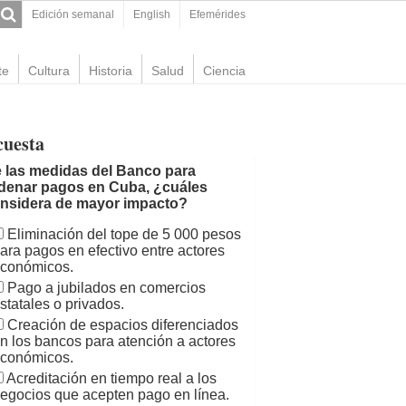
Edición semanal
English
Efemérides
te
Cultura
Historia
Salud
Ciencia
cuesta
 las medidas del Banco para
denar pagos en Cuba, ¿cuáles
nsidera de mayor impacto?
Eliminación del tope de 5 000 pesos
ara pagos en efectivo entre actores
conómicos.
Pago a jubilados en comercios
statales o privados.
Creación de espacios diferenciados
n los bancos para atención a actores
conómicos.
Acreditación en tiempo real a los
egocios que acepten pago en línea.