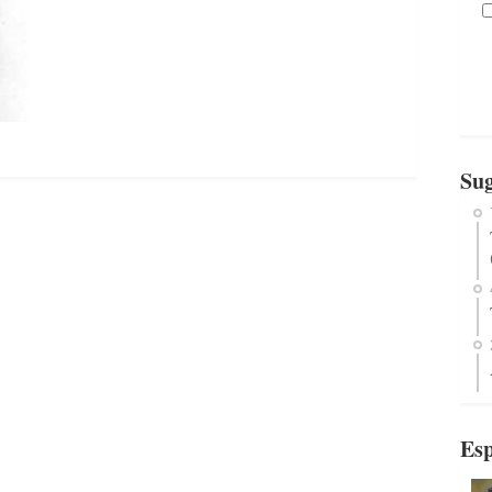
Sug
Esp