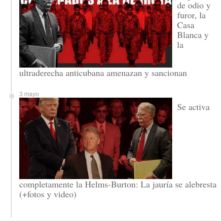
de odio y
furor, la
Casa
Blanca y
la
ultraderecha anticubana amenazan y sancionan
3 mayo
Se activa
completamente la Helms-Burton: La jauría se alebresta
(+fotos y video)