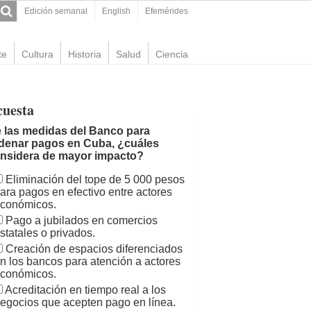
Edición semanal
English
Efemérides
te
Cultura
Historia
Salud
Ciencia
cuesta
 las medidas del Banco para
denar pagos en Cuba, ¿cuáles
nsidera de mayor impacto?
Eliminación del tope de 5 000 pesos
ara pagos en efectivo entre actores
conómicos.
Pago a jubilados en comercios
statales o privados.
Creación de espacios diferenciados
n los bancos para atención a actores
conómicos.
Acreditación en tiempo real a los
egocios que acepten pago en línea.