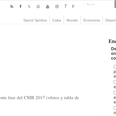
T
P
Sancti Spíritus
Cuba
Mundo
Economía
Depor
En
De
or
co
p
e
e
iente fase del CMB 2017 (+fotos y tabla de
e
e
n