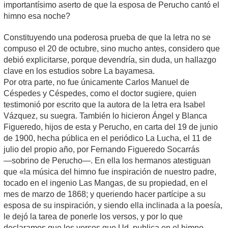
importantísimo aserto de que la esposa de Perucho cantó el
himno esa noche?
Constituyendo una poderosa prueba de que la letra no se
compuso el 20 de octubre, sino mucho antes, considero que
debió explicitarse, porque devendría, sin duda, un hallazgo
clave en los estudios sobre La bayamesa.
Por otra parte, no fue únicamente Carlos Manuel de
Céspedes y Céspedes, como el doctor sugiere, quien
testimonió por escrito que la autora de la letra era Isabel
Vázquez, su suegra. También lo hicieron Ángel y Blanca
Figueredo, hijos de esta y Perucho, en carta del 19 de junio
de 1900, hecha pública en el periódico La Lucha, el 11 de
julio del propio año, por Fernando Figueredo Socarrás
―sobrino de Perucho―. En ella los hermanos atestiguan
que «la música del himno fue inspiración de nuestro padre,
tocado en el ingenio Las Mangas, de su propiedad, en el
mes de marzo de 1868; y queriendo hacer partícipe a su
esposa de su inspiración, y siendo ella inclinada a la poesía,
le dejó la tarea de ponerle los versos, y por lo que
declaramos que los versos que Ud. publica en el himno