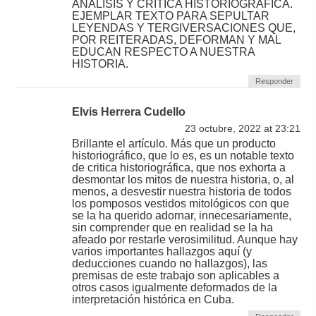
ANÁLISIS Y CRÍTICA HISTORIOGRÁFICA.
EJEMPLAR TEXTO PARA SEPULTAR
LEYENDAS Y TERGIVERSACIONES QUE,
POR REITERADAS, DEFORMAN Y MAL
EDUCAN RESPECTO A NUESTRA
HISTORIA.
Responder
Elvis Herrera Cudello
23 octubre, 2022 at 23:21
Brillante el artículo. Más que un producto
historiográfico, que lo es, es un notable texto
de critica historiográfica, que nos exhorta a
desmontar los mitos de nuestra historia, o, al
menos, a desvestir nuestra historia de todos
los pomposos vestidos mitológicos con que
se la ha querido adornar, innecesariamente,
sin comprender que en realidad se la ha
afeado por restarle verosimilitud. Aunque hay
varios importantes hallazgos aquí (y
deducciones cuando no hallazgos), las
premisas de este trabajo son aplicables a
otros casos igualmente deformados de la
interpretación histórica en Cuba.