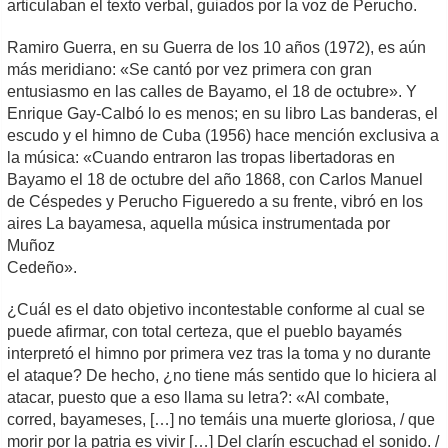
articulaban el texto verbal, guiados por la voz de Perucho.
Ramiro Guerra, en su Guerra de los 10 años (1972), es aún
más meridiano: «Se cantó por vez primera con gran
entusiasmo en las calles de Bayamo, el 18 de octubre». Y
Enrique Gay-Calbó lo es menos; en su libro Las banderas, el
escudo y el himno de Cuba (1956) hace mención exclusiva a
la música: «Cuando entraron las tropas libertadoras en
Bayamo el 18 de octubre del año 1868, con Carlos Manuel
de Céspedes y Perucho Figueredo a su frente, vibró en los
aires La bayamesa, aquella música instrumentada por
Muñoz
Cedeño».
¿Cuál es el dato objetivo incontestable conforme al cual se
puede afirmar, con total certeza, que el pueblo bayamés
interpretó el himno por primera vez tras la toma y no durante
el ataque? De hecho, ¿no tiene más sentido que lo hiciera al
atacar, puesto que a eso llama su letra?: «Al combate,
corred, bayameses, […] no temáis una muerte gloriosa, / que
morir por la patria es vivir […] Del clarín escuchad el sonido. /