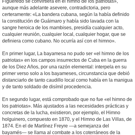
Figueredo se convirtiera en el himno de los patriotas»,
aunque más adelante asevere, contradictoria, pero
certeramente: «La bandera cubana, según la había definido
la constitución de Guáimaro y había sido lavada con la
sangre heroica de los mambises, presidía cualquier acto,
cualquier reunión, cualquier local, cualquier hogar, que se
definiera como cubano. No ocurría así con el himno».
En primer lugar, La bayamesa no pudo ser «el himno de los
patriotas» en los campos insurrectos de Cuba en la guerra
de los Diez Años, por una razón elemental: interpela en su
primer verso solo a los bayameses, circunstancia que debió
distanciarlo de tanto caudillo local como había en la manigua
y de tanto soldado de disímil procedencia.
En segundo lugar, está comprobado que no fue «el himno de
los patriotas». Más ajustados a las necesidades prácticas y
concretas de la lucha, existieron, por ejemplo, el Himno
holguinero, compuesto en 1870, y el Himno de Las Villas, de
1874. En el de Martínez Freyre —a semejanza del
bayamés― se llama al combate a los coterráneos de la