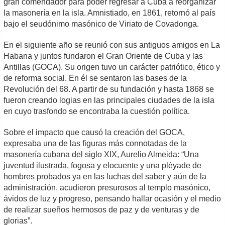
gran comendador para poder regresar a Cuba a reorganizar
la masonería en la isla. Amnistiado, en 1861, retornó al país
bajo el seudónimo masónico de Viriato de Covadonga.
En el siguiente año se reunió con sus antiguos amigos en La
Habana y juntos fundaron el Gran Oriente de Cuba y las
Antillas (GOCA). Su origen tuvo un carácter patriótico, ético y
de reforma social. En él se sentaron las bases de la
Revolución del 68. A partir de su fundación y hasta 1868 se
fueron creando logias en las principales ciudades de la isla
en cuyo trasfondo se encontraba la cuestión política.
Sobre el impacto que causó la creación del GOCA,
expresaba una de las figuras más connotadas de la
masonería cubana del siglo XIX, Aurelio Almeida: “Una
juventud ilustrada, fogosa y elocuente y una pléyade de
hombres probados ya en las luchas del saber y aún de la
administración, acudieron presurosos al templo masónico,
ávidos de luz y progreso, pensando hallar ocasión y el medio
de realizar sueños hermosos de paz y de venturas y de
glorias”.