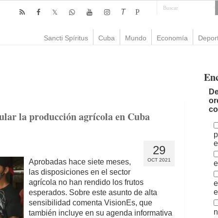
T
P
Sancti Spíritus
Cuba
Mundo
Economía
Depor
En
De
or
co
ular la producción agrícola en Cuba
p
e
29
OCT 2021
Aprobadas hace siete meses,
e
las disposiciones en el sector
agrícola no han rendido los frutos
e
e
esperados. Sobre este asunto de alta
sensibilidad comenta VisionEs, que
n
también incluye en su agenda informativa