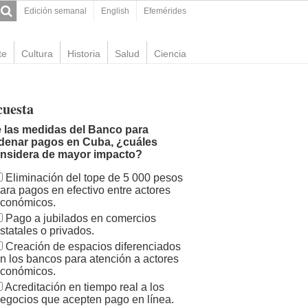
Edición semanal
English
Efemérides
te
Cultura
Historia
Salud
Ciencia
cuesta
 las medidas del Banco para
denar pagos en Cuba, ¿cuáles
nsidera de mayor impacto?
Eliminación del tope de 5 000 pesos
ara pagos en efectivo entre actores
conómicos.
Pago a jubilados en comercios
statales o privados.
Creación de espacios diferenciados
n los bancos para atención a actores
conómicos.
Acreditación en tiempo real a los
egocios que acepten pago en línea.