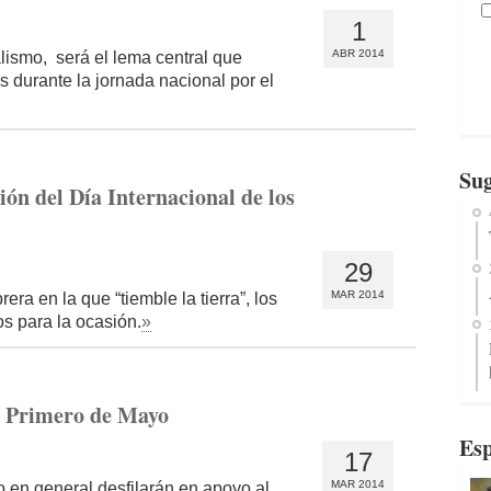
1
ABR 2014
alismo, será el lema central que
 durante la jornada nacional por el
Sug
ión del Día Internacional de los
29
MAR 2014
ra en la que “tiemble la tierra”, los
os para la ocasión.
»
el Primero de Mayo
Esp
17
MAR 2014
 en general desfilarán en apoyo al