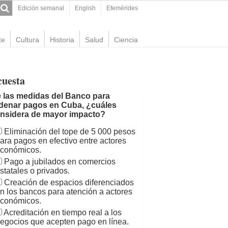
Edición semanal
English
Efemérides
te
Cultura
Historia
Salud
Ciencia
cuesta
 las medidas del Banco para
denar pagos en Cuba, ¿cuáles
nsidera de mayor impacto?
Eliminación del tope de 5 000 pesos
ara pagos en efectivo entre actores
conómicos.
Pago a jubilados en comercios
statales o privados.
Creación de espacios diferenciados
n los bancos para atención a actores
conómicos.
Acreditación en tiempo real a los
egocios que acepten pago en línea.