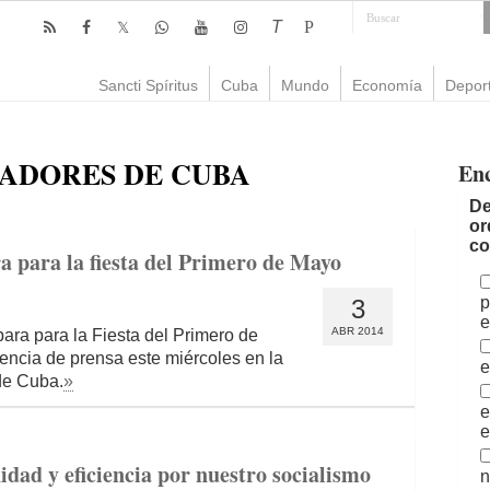
T
P
Sancti Spíritus
Cuba
Mundo
Economía
Depor
ADORES DE CUBA
En
De
or
co
a para la fiesta del Primero de Mayo
p
3
e
ABR 2014
ara para la Fiesta del Primero de
encia de prensa este miércoles en la
e
de Cuba.
»
e
e
ad y eficiencia por nuestro socialismo
n