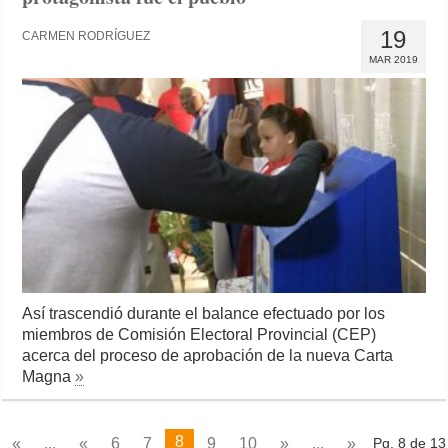
19
CARMEN RODRÍGUEZ
MAR 2019
Así trascendió durante el balance efectuado por los
miembros de Comisión Electoral Provincial (CEP)
acerca del proceso de aprobación de la nueva Carta
Magna
»
8
«
...
«
6
7
9
10
»
...
»
Pg. 8 de 13