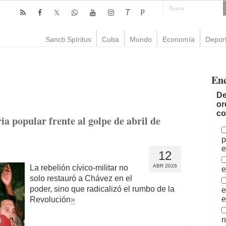
T
P
Sancti Spíritus
Cuba
Mundo
Economía
Depor
En
De
or
co
ia popular frente al golpe de abril de
p
e
12
ABR 2026
La rebelión cívico-militar no
e
solo restauró a Chávez en el
poder, sino que radicalizó el rumbo de la
e
e
Revolución
»
n