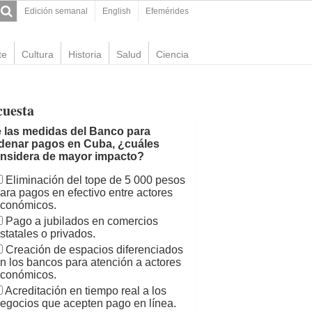
Edición semanal
English
Efemérides
te
Cultura
Historia
Salud
Ciencia
cuesta
 las medidas del Banco para
denar pagos en Cuba, ¿cuáles
nsidera de mayor impacto?
Eliminación del tope de 5 000 pesos
ara pagos en efectivo entre actores
conómicos.
Pago a jubilados en comercios
statales o privados.
Creación de espacios diferenciados
n los bancos para atención a actores
conómicos.
Acreditación en tiempo real a los
egocios que acepten pago en línea.