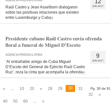
12
AGENCIA PRENSA LATINA
JUN 2017
Raúl Castro y Jean Asselborn dialogaron
sobre las positivas relaciones que existen
entre Luxemburgo y Cuba
»
Presidente cubano Raúl Castro envía ofrenda
floral a funeral de Miguel D’Escoto
9
AGENCIA PRENSA LATINA
JUN 2017
‘Al entrañable amigo de Cuba Miguel
D’Escoto del General de Ejército Raúl Castro
Ruz’, reza la cinta que acompaña la ofrenda
»
30
«
...
10
20
«
28
29
31
Pg. 30 de 91
32
»
40
50
60
...
»