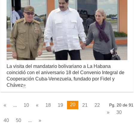
La visita del mandatario bolivariano a La Habana
coincidió con el aniversario 18 del Convenio Integral de
Cooperación Cuba-Venezuela, fundado por Fidel y
Chávez
»
20
«
...
10
«
18
19
21
22
Pg. 20 de 91
»
30
40
50
...
»