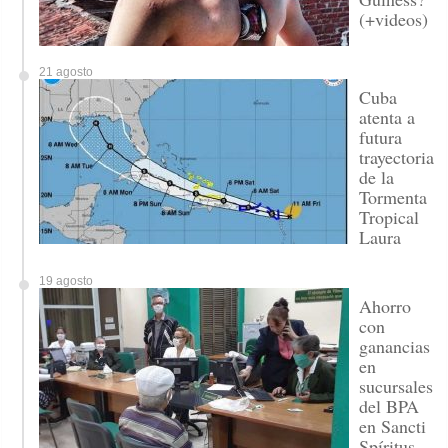
(+videos)
21 agosto
Cuba
atenta a
futura
trayectoria
de la
Tormenta
Tropical
Laura
19 agosto
Ahorro
con
ganancias
en
sucursales
del BPA
en Sancti
Spíritus