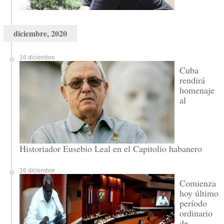
diciembre, 2020
16 diciembre
Cuba
rendirá
homenaje
al
Historiador Eusebio Leal en el Capitolio habanero
16 diciembre
Comienza
hoy último
período
ordinario
de