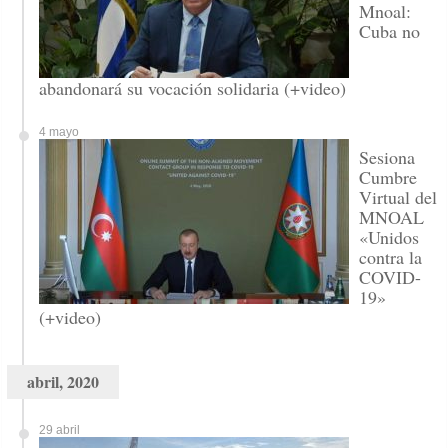
Mnoal:
Cuba no
abandonará su vocación solidaria (+video)
4 mayo
Sesiona
Cumbre
Virtual del
MNOAL
«Unidos
contra la
COVID-
19»
(+video)
abril, 2020
29 abril