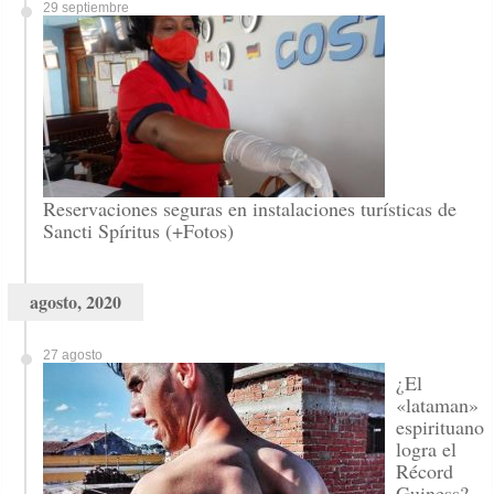
29 septiembre
Reservaciones seguras en instalaciones turísticas de
Sancti Spíritus (+Fotos)
agosto, 2020
27 agosto
¿El
«lataman»
espirituano
logra el
Récord
Guiness?