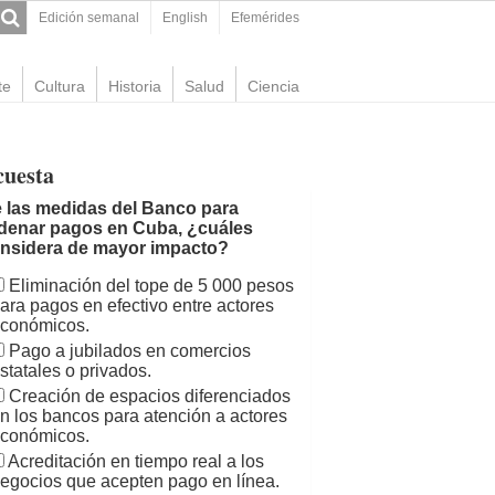
Edición semanal
English
Efemérides
te
Cultura
Historia
Salud
Ciencia
cuesta
 las medidas del Banco para
denar pagos en Cuba, ¿cuáles
nsidera de mayor impacto?
Eliminación del tope de 5 000 pesos
ara pagos en efectivo entre actores
conómicos.
Pago a jubilados en comercios
statales o privados.
Creación de espacios diferenciados
n los bancos para atención a actores
conómicos.
Acreditación en tiempo real a los
egocios que acepten pago en línea.