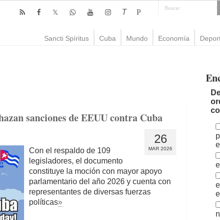
T
P
Sancti Spíritus
Cuba
Mundo
Economía
Depor
En
De
or
co
chazan sanciones de EEUU contra Cuba
p
26
e
MAR 2026
Con el respaldo de 109
legisladores, el documento
e
constituye la moción con mayor apoyo
parlamentario del año 2026 y cuenta con
e
representantes de diversas fuerzas
e
políticas
»
n