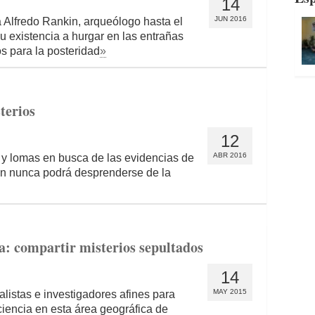
14
JUN 2016
a Alfredo Rankin, arqueólogo hasta el
 existencia a hurgar en las entrañas
os para la posteridad
»
terios
12
ABR 2016
y lomas en busca de las evidencias de
in nunca podrá desprenderse de la
a: compartir misterios sepultados
14
MAY 2015
alistas e investigadores afines para
iencia en esta área geográfica de