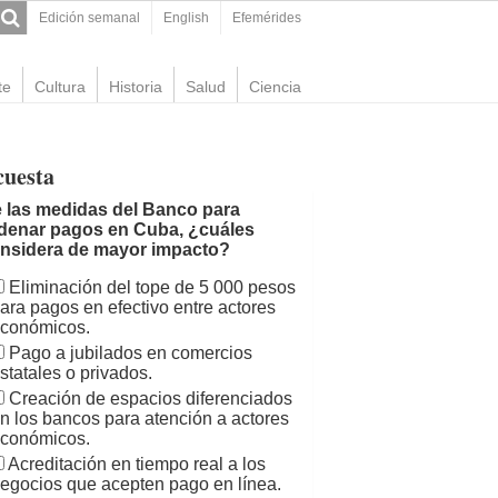
Edición semanal
English
Efemérides
te
Cultura
Historia
Salud
Ciencia
cuesta
 las medidas del Banco para
denar pagos en Cuba, ¿cuáles
nsidera de mayor impacto?
Eliminación del tope de 5 000 pesos
ara pagos en efectivo entre actores
conómicos.
Pago a jubilados en comercios
statales o privados.
Creación de espacios diferenciados
n los bancos para atención a actores
conómicos.
Acreditación en tiempo real a los
egocios que acepten pago en línea.