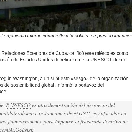
 organismo internacional refleja la política de presión financi
e Relaciones Exteriores de Cuba, calificó este miércoles como
decisión de Estados Unidos de retirarse de la UNESCO, desde
según Washington, a un supuesto «sesgo» de la organización
os de sostenibilidad global, informó la portavoz del
uce.
de
@UNESCO
es otra demostración del desprecio del
ultilateralismo e instituciones de
@ONU_es
enfocadas en
iona financieramente para imponer su fracasada doctrina de
r.com/AxGgLylxtr