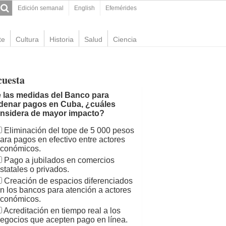
Edición semanal
English
Efemérides
te
Cultura
Historia
Salud
Ciencia
cuesta
 las medidas del Banco para
denar pagos en Cuba, ¿cuáles
nsidera de mayor impacto?
Eliminación del tope de 5 000 pesos
ara pagos en efectivo entre actores
conómicos.
Pago a jubilados en comercios
statales o privados.
Creación de espacios diferenciados
n los bancos para atención a actores
conómicos.
Acreditación en tiempo real a los
egocios que acepten pago en línea.