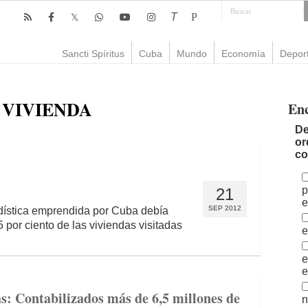
T
P
Sancti Spíritus
Cuba
Mundo
Economía
Depor
 VIVIENDA
En
De
or
co
p
21
e
SEP 2012
adística emprendida por Cuba debía
 por ciento de las viviendas visitadas
e
e
e
s: Contabilizados más de 6,5 millones de
n