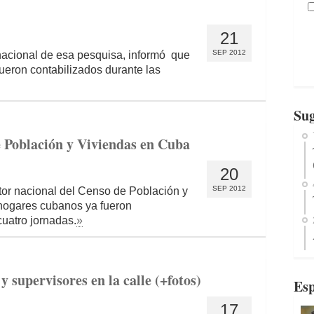
21
SEP 2012
 nacional de esa pesquisa, informó que
ueron contabilizados durante las
Sug
 Población y Viviendas en Cuba
20
SEP 2012
tor nacional del Censo de Población y
s hogares cubanos ya fueron
cuatro jornadas.
»
supervisores en la calle (+fotos)
Esp
17