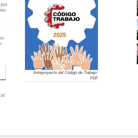
a paz
una
aro
o
Anteproyecto del Código de Trabajo.
PDF
cal