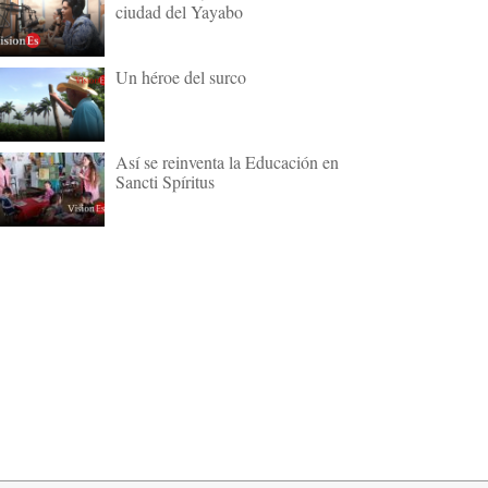
ciudad del Yayabo
Un héroe del surco
Así se reinventa la Educación en
Sancti Spíritus