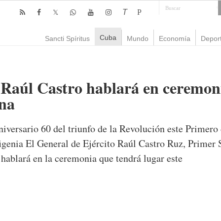
T
P
Cuba
Sancti Spíritus
Mundo
Economía
Depor
Raúl Castro hablará en ceremoni
ana
aniversario 60 del triunfo de la Revolución este Primero
igenia El General de Ejército Raúl Castro Ruz, Primer 
hablará en la ceremonia que tendrá lugar este
mente
1,010