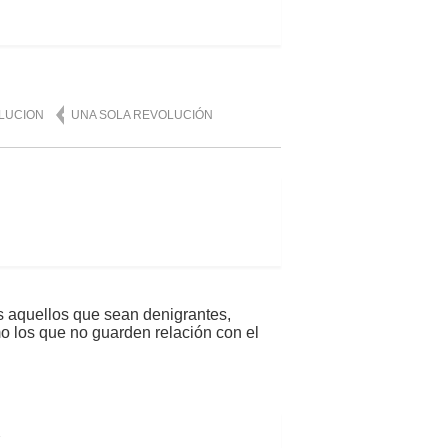
OLUCION
UNA SOLA REVOLUCIÓN
s aquellos que sean denigrantes,
mo los que no guarden relación con el