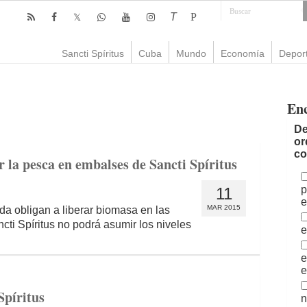
T
P
Sancti Spíritus
Cuba
Mundo
Economía
Depor
En
De
or
co
 la pesca en embalses de Sancti Spíritus
p
11
e
MAR 2015
a obligan a liberar biomasa en las
cti Spíritus no podrá asumir los niveles
e
e
e
Spíritus
n