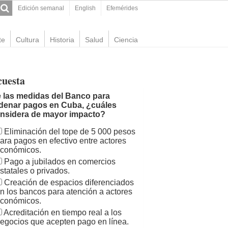
Edición semanal
English
Efemérides
te
Cultura
Historia
Salud
Ciencia
cuesta
 las medidas del Banco para
denar pagos en Cuba, ¿cuáles
nsidera de mayor impacto?
Eliminación del tope de 5 000 pesos
ara pagos en efectivo entre actores
conómicos.
Pago a jubilados en comercios
statales o privados.
Creación de espacios diferenciados
n los bancos para atención a actores
conómicos.
Acreditación en tiempo real a los
egocios que acepten pago en línea.