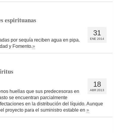
s espirituanas
31
ENE 2014
adas por sequía reciben agua en pipa.
nidad y Fomento.
»
íritus
18
ABR 2013
enos huellas que sus predecesoras en
abasto se encuentran parcialmente
ectaciones en la distribución del líquido. Aunque
del proyecto para el suministro estable en
»