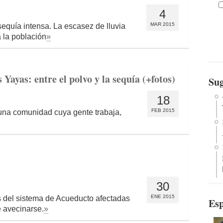
4
MAR 2015
sequía intensa. La escasez de lluvia
a la población
»
ayas: entre el polvo y la sequía (+fotos)
Sug
18
FEB 2015
 una comunidad cuya gente trabaja,
30
ENE 2015
s del sistema de Acueducto afectadas
Esp
 avecinarse.
»