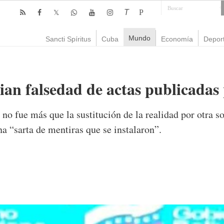
T
P
Mundo
Sancti Spíritus
Cuba
Economía
Depor
an falsedad de actas publicadas 
no fue más que la sustitución de la realidad por otra s
 “sarta de mentiras que se instalaron”.
mente
1,008