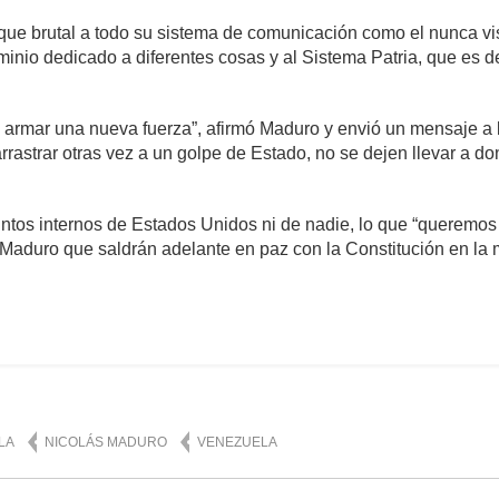
que brutal a todo su sistema de comunicación como el nunca vi
minio dedicado a diferentes cosas y al Sistema Patria, que es 
a armar una nueva fuerza”, afirmó Maduro y envió un mensaje a l
rastrar otras vez a un golpe de Estado, no se dejen llevar a do
tos internos de Estados Unidos ni de nadie, lo que “queremos
 Maduro que saldrán adelante en paz con la Constitución en la 
mente
1,008
LA
NICOLÁS MADURO
VENEZUELA