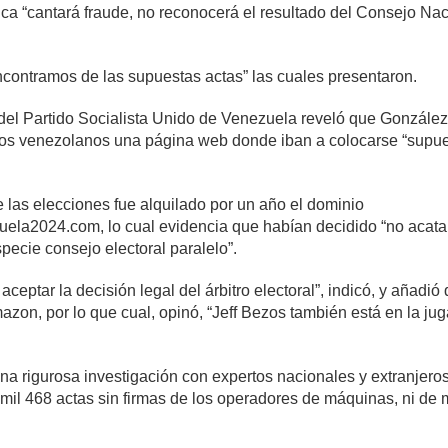
ca “cantará fraude, no reconocerá el resultado del Consejo Naci
ncontramos de las supuestas actas” las cuales presentaron.
 del Partido Socialista Unido de Venezuela reveló que González 
 los venezolanos una página web donde iban a colocarse “supu
e las elecciones fue alquilado por un año el dominio
la2024.com, lo cual evidencia que habían decidido “no acatar
cie consejo electoral paralelo”.
ceptar la decisión legal del árbitro electoral”, indicó, y añadi
zon, por lo que cual, opinó, “Jeff Bezos también está en la ju
na rigurosa investigación con expertos nacionales y extranjero
mil 468 actas sin firmas de los operadores de máquinas, ni de 