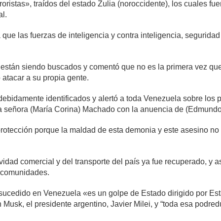
roristas», traídos del estado Zulia (noroccidente), los cuales f
al.
que las fuerzas de inteligencia y contra inteligencia, seguridad
están siendo buscados y comentó que no es la primera vez que 
atacar a su propia gente.
ebidamente identificados y alertó a toda Venezuela sobre los po
 señora (María Corina) Machado con la anuencia de (Edmundo)
 protección porque la maldad de esta demonia y este asesino no
ividad comercial y del transporte del país ya fue recuperado, y as
y comunidades.
lo sucedido en Venezuela «es un golpe de Estado dirigido por Es
 Musk, el presidente argentino, Javier Milei, y “toda esa podre