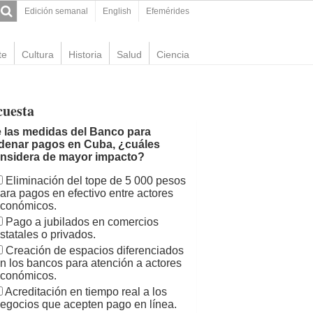
Edición semanal
English
Efemérides
te
Cultura
Historia
Salud
Ciencia
cuesta
 las medidas del Banco para
denar pagos en Cuba, ¿cuáles
nsidera de mayor impacto?
Eliminación del tope de 5 000 pesos
ara pagos en efectivo entre actores
conómicos.
Pago a jubilados en comercios
statales o privados.
Creación de espacios diferenciados
n los bancos para atención a actores
conómicos.
Acreditación en tiempo real a los
egocios que acepten pago en línea.