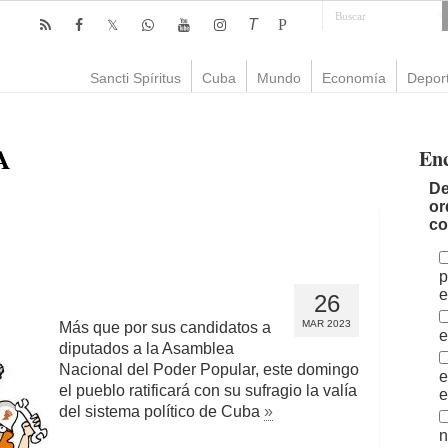
T
P
Sancti Spíritus
Cuba
Mundo
Economía
Depor
A
En
De
or
co
p
e
26
MAR 2023
Más que por sus candidatos a
e
diputados a la Asamblea
Nacional del Poder Popular, este domingo
e
el pueblo ratificará con su sufragio la valía
e
del sistema político de Cuba
»
n