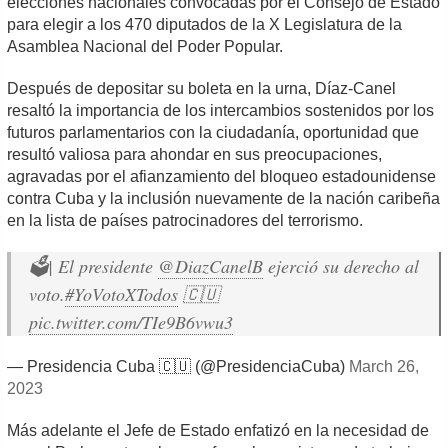
elecciones nacionales convocadas por el Consejo de Estado
para elegir a los 470 diputados de la X Legislatura de la
Asamblea Nacional del Poder Popular.
Después de depositar su boleta en la urna, Díaz-Canel
resaltó la importancia de los intercambios sostenidos por los
futuros parlamentarios con la ciudadanía, oportunidad que
resultó valiosa para ahondar en sus preocupaciones,
agravadas por el afianzamiento del bloqueo estadounidense
contra Cuba y la inclusión nuevamente de la nación caribeña
en la lista de países patrocinadores del terrorismo.
🗳| El presidente
@DiazCanelB
ejerció su derecho al
voto.
#YoVotoXTodos
🇨🇺
pic.twitter.com/TIe9B6vwu3
— Presidencia Cuba 🇨🇺 (@PresidenciaCuba)
March 26,
2023
Más adelante el Jefe de Estado enfatizó en la necesidad de