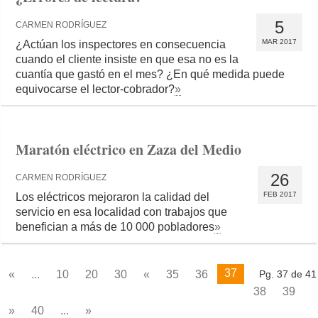
5
CARMEN RODRÍGUEZ
MAR 2017
¿Actúan los inspectores en consecuencia
cuando el cliente insiste en que esa no es la
cuantía que gastó en el mes? ¿En qué medida puede
equivocarse el lector-cobrador?
»
Maratón eléctrico en Zaza del Medio
26
CARMEN RODRÍGUEZ
FEB 2017
Los eléctricos mejoraron la calidad del
servicio en esa localidad con trabajos que
benefician a más de 10 000 pobladores
»
37
«
...
10
20
30
«
35
36
Pg. 37 de 41
38
39
»
40
...
»