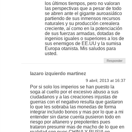
los últimos tiempos, pero no valoran
las perspectivas que a pesar de todo
se abren ante el gigante auroasiático
partiendo de sus inmensos recursos
naturales y su producción cerealera
creciente, aí como en la potenciación
de sus fuerzas armadas, dotadas de
ingenios iguales o superiores a los de
sus enemigos de EE.UU y la sumisa
Europa otanista. Mis saludos para
usted.
Responder
lazaro izquierdo martinez
9 abril, 2013 at 16:37
Por si solo los imperios se han puesto la
soga al cuello por el excesivo abuso a sus
ciudadanos y a las creaciones injustas de
guerras con el negativo resulta que gastaron
lo que les sobraba las monedas de forma
integrar incluido bonos y mas por lo que a mi
entender sin darse cuenta pusieron todo en
riesgo por altanero y prepotentes pues
trataron presumir mas de macho de lo que en
realidad son pues CHINA Y RUSIA en