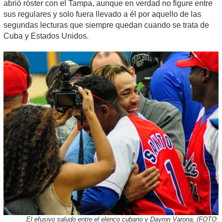
abrió róster con el Tampa, aunque en verdad no figure entre
sus regulares y solo fuera llevado a él por aquello de las
segundas lecturas que siempre quedan cuando se trata de
Cuba y Estados Unidos.
El efusivo saludo entre el elenco cubano y Dayron Varona. (FOTO: