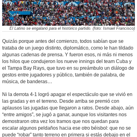
El Latino se engalanó para el histórico partido. (foto: Ismael Francisco)
Quizás porque antes del comienzo, todos sabían que se
trataba de un juego distinto, diplomático, como le han tildado
algunas cadenas de prensa. Y fueron esos, ni más ni menos
los hilos que condujeron los nueve innings del team Cuba y
el Tampa Bay Rays, que tuvo en su preámbulo un diálogo de
gestos entre jugadores y público, también de palabra, de
música, de banderas…
Ni la derrota 4-1 logró apagar el espectáculo que se vivió en
las gradas y en el terreno. Desde arriba se premió con
aplausos las jugadas que llegaron a ratos. Desde abajo, aún
“entre amigos”, se jugó a ganar, aunque los visitantes nos
demostraron otra vez los tramos que nos quedan para
escalar algunos peldaños hacia ese otro béisbol: que no se
puede “robar” tanto terreno en primera si estás debajo en el