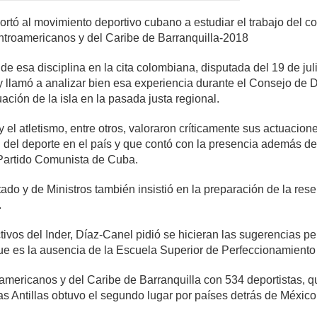
rtó al movimiento deportivo cubano a estudiar el trabajo del co
ntroamericanos y del Caribe de Barranquilla-2018
e esa disciplina en la cita colombiana, disputada del 19 de juli
y llamó a analizar bien esa experiencia durante el Consejo de Di
ción de la isla en la pasada justa regional.
 y el atletismo, entre otros, valoraron críticamente sus actuacio
 del deporte en el país y que contó con la presencia además de
 Partido Comunista de Cuba.
do y de Ministros también insistió en la preparación de la rese
.
ivos del Inder, Díaz-Canel pidió se hicieran las sugerencias pe
e es la ausencia de la Escuela Superior de Perfeccionamiento 
mericanos y del Caribe de Barranquilla con 534 deportistas, qu
as Antillas obtuvo el segundo lugar por países detrás de México