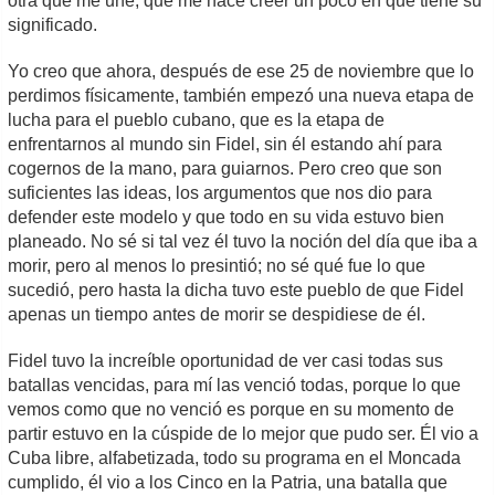
otra que me une, que me hace creer un poco en que tiene su
significado.
Yo creo que ahora, después de ese 25 de noviembre que lo
perdimos físicamente, también empezó una nueva etapa de
lucha para el pueblo cubano, que es la etapa de
enfrentarnos al mundo sin Fidel, sin él estando ahí para
cogernos de la mano, para guiarnos. Pero creo que son
suficientes las ideas, los argumentos que nos dio para
defender este modelo y que todo en su vida estuvo bien
planeado. No sé si tal vez él tuvo la noción del día que iba a
morir, pero al menos lo presintió; no sé qué fue lo que
sucedió, pero hasta la dicha tuvo este pueblo de que Fidel
apenas un tiempo antes de morir se despidiese de él.
Fidel tuvo la increíble oportunidad de ver casi todas sus
batallas vencidas, para mí las venció todas, porque lo que
vemos como que no venció es porque en su momento de
partir estuvo en la cúspide de lo mejor que pudo ser. Él vio a
Cuba libre, alfabetizada, todo su programa en el Moncada
cumplido, él vio a los Cinco en la Patria, una batalla que