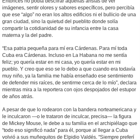
Entonces no podía descifrar aquellas ansias de ver
imágenes, sentir olores y sabores específicos, pero percibía
que ese “algo” no eran los altos edificios ni el bullicio de una
gran ciudad, sino la quietud del pueblito donde solía
compartir la cotidianidad de su infancia entre la casa
materna y la del padre.
“Esa patria pequeña para mí era Cárdenas. Para mí toda
Cuba era Cárdenas. Incluso en La Habana no me sentía
feliz; yo quería estar en mi casa, yo quería estar en mi
pueblo. Y creo que eso se lo debo a que cuando era todavía
muy niño, ya la familia me había enseñado ese sentimiento
de defender mis raíces, de sentirme cerca de lo mío”, declara
mientras mira a la reportera con ojos despojados del estupor
de años atrás.
A pesar de que lo rodearon con la bandera norteamericana y
le inculcaron —o le trataron de inculcar, precisa— la figura
de Mickey Mouse, le debe a su familia en el archipiélago que
“todo eso significó nada” para él, porque al llegar a Cuba
volvió a sus muñequitos de Elpidio Valdés. “Siempre preferí