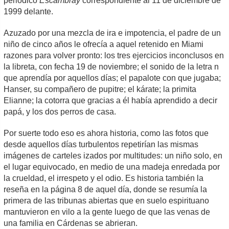
periódico
Escambray
correspondiente al 11 de diciembre de
1999 delante.
Azuzado por una mezcla de ira e impotencia, el padre de un
niño de cinco años le ofrecía a aquel retenido en Miami
razones para volver pronto: los tres ejercicios inconclusos en
la libreta, con fecha 19 de noviembre; el sonido de la letra n
que aprendía por aquellos días; el papalote con que jugaba;
Hanser, su compañero de pupitre; el kárate; la primita
Elianne; la cotorra que gracias a él había aprendido a decir
papá, y los dos perros de casa.
Por suerte todo eso es ahora historia, como las fotos que
desde aquellos días turbulentos repetirían las mismas
imágenes de carteles izados por multitudes: un niño solo, en
el lugar equivocado, en medio de una madeja enredada por
la crueldad, el irrespeto y el odio. Es historia también la
reseña en la página 8 de aquel día, donde se resumía la
primera de las tribunas abiertas que en suelo espirituano
mantuvieron en vilo a la gente luego de que las venas de
una familia en Cárdenas se abrieran.