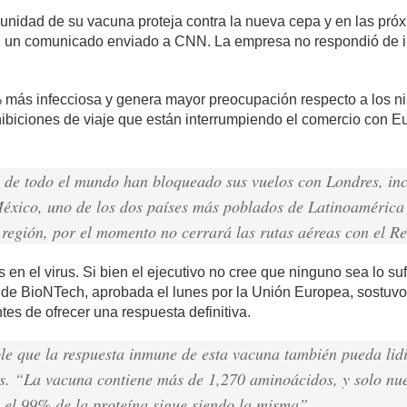
munidad de su vacuna proteja contra la nueva cepa y en las p
en un comunicado enviado a CNN. La empresa no respondió de in
 más infecciosa y genera mayor preocupación respecto a los n
ibiciones de viaje que están interrumpiendo el comercio con 
 de todo el mundo han bloqueado sus vuelos con Londres, inc
éxico, uno de los dos países más poblados de Latinoamérica
egión, por el momento no cerrará las rutas aéreas con el R
en el virus. Si bien el ejecutivo no cree que ninguno sea lo su
a de BioNTech, aprobada el lunes por la Unión Europea, sostuv
tes de ofrecer una respuesta definitiva.
e que la respuesta inmune de esta vacuna también pueda lidia
as. “La vacuna contiene más de 1,270 aminoácidos, y solo nue
e el 99% de la proteína sigue siendo la misma”.