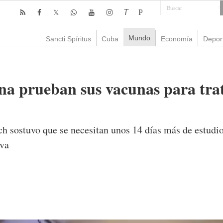
T
P
Mundo
Sancti Spíritus
Cuba
Economía
Depor
a prueban sus vacunas para trat
ch sostuvo que se necesitan unos 14 días más de estudio
iva
mente
847