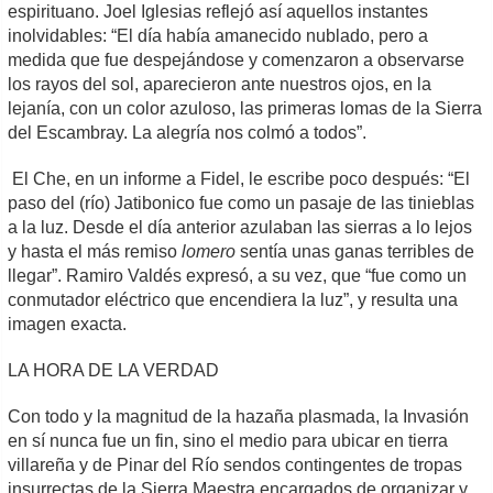
espirituano. Joel Iglesias reflejó así aquellos instantes
inolvidables: “El día había amanecido nublado, pero a
medida que fue despejándose y comenzaron a observarse
los rayos del sol, aparecieron ante nuestros ojos, en la
lejanía, con un color azuloso, las primeras lomas de la Sierra
del Escambray. La alegría nos colmó a todos”.
El Che, en un informe a Fidel, le escribe poco después: “El
paso del (río) Jatibonico fue como un pasaje de las tinieblas
a la luz. Desde el día anterior azulaban las sierras a lo lejos
y hasta el más remiso
lomero
sentía unas ganas terribles de
llegar”. Ramiro Valdés expresó, a su vez, que “fue como un
conmutador eléctrico que encendiera la luz”, y resulta una
imagen exacta.
LA HORA DE LA VERDAD
Con todo y la magnitud de la hazaña plasmada, la Invasión
en sí nunca fue un fin, sino el medio para ubicar en tierra
villareña y de Pinar del Río sendos contingentes de tropas
insurrectas de la Sierra Maestra encargados de organizar y