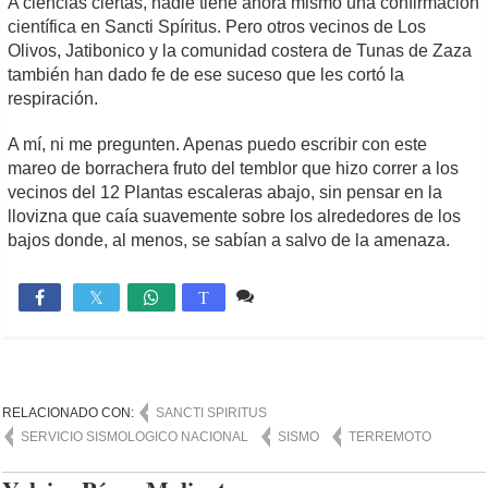
A ciencias ciertas, nadie tiene ahora mismo una confirmación
científica en Sancti Spíritus. Pero otros vecinos de Los
Olivos, Jatibonico y la comunidad costera de Tunas de Zaza
también han dado fe de ese suceso que les cortó la
respiración.
A mí, ni me pregunten. Apenas puedo escribir con este
mareo de borrachera fruto del temblor que hizo correr a los
vecinos del 12 Plantas escaleras abajo, sin pensar en la
llovizna que caía suavemente sobre los alrededores de los
bajos donde, al menos, se sabían a salvo de la amenaza.
5 comentarios
9,688

T
RELACIONADO CON:
SANCTI SPIRITUS
SERVICIO SISMOLOGICO NACIONAL
SISMO
TERREMOTO