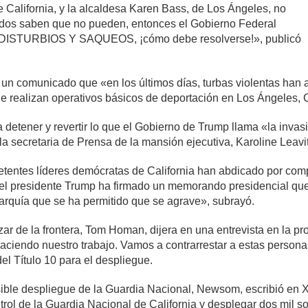
California, y la alcaldesa Karen Bass, de Los Ángeles, no
odos saben que no pueden, entonces el Gobierno Federal
ma: DISTURBIOS Y SAQUEOS, ¡cómo debe resolverse!», publicó
un comunicado que «en los últimos días, turbas violentas han a
ue realizan operativos básicos de deportación en Los Ángeles, C
 detener y revertir lo que el Gobierno de Trump llama «la invas
a secretaria de Prensa de la mansión ejecutiva, Karoline Leavit
petentes líderes demócratas de California han abdicado por com
 el presidente Trump ha firmado un memorando presidencial que 
arquía que se ha permitido que se agrave», subrayó.
ar de la frontera, Tom Homan, dijera en una entrevista en la pr
ciendo nuestro trabajo. Vamos a contrarrestar a estas personas
del Título 10 para el despliegue.
ible despliegue de la Guardia Nacional, Newsom, escribió en X
ol de la Guardia Nacional de California y desplegar dos mil s