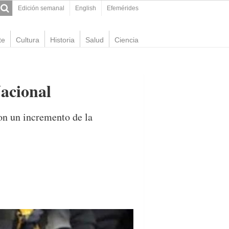
Edición semanal
English
Efemérides
te
Cultura
Historia
Salud
Ciencia
acional
on un incremento de la