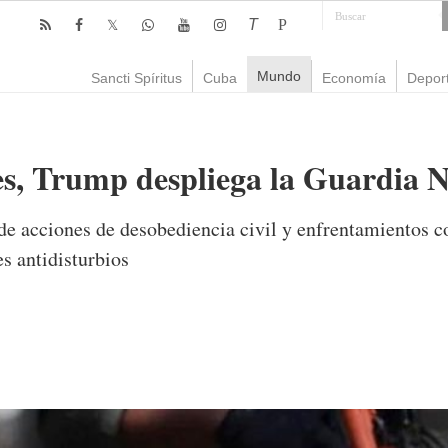
T
P
Mundo
Sancti Spíritus
Cuba
Economía
Depor
s, Trump despliega la Guardia N
de acciones de desobediencia civil y enfrentamientos c
es antidisturbios
mente
669