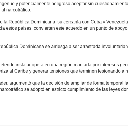
ngenuo y potencialmente peligroso aceptar sin cuestionamiento
al narcotráfico.
de la República Dominicana, su cercanía con Cuba y Venezuela, 
ia estos países, convierten este acuerdo en un punto de apoyo
República Dominicana se arriesga a ser arrastrada involuntaria
retende instalar opera en una región marcada por intereses geop
teriza al Caribe y generar tensiones que terminen lesionando a 
der, argumentó que la decisión de ampliar de forma temporal la
l narcotráfico se adoptó en estricto cumplimiento de las leyes d
mente
693