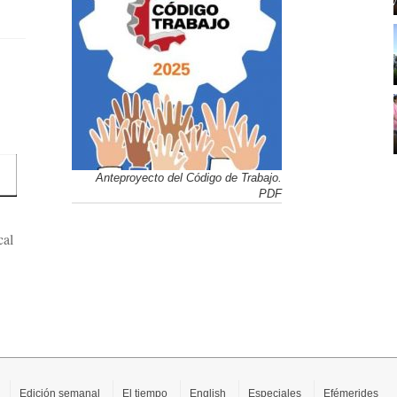
Anteproyecto del Código de Trabajo.
PDF
cal
Edición semanal
El tiempo
English
Especiales
Efémerides