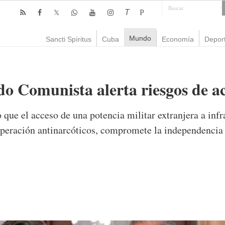
T
P
Mundo
Sancti Spíritus
Cuba
Economía
Depor
do Comunista alerta riesgos de 
ue el acceso de una potencia militar extranjera a infra
ooperación antinarcóticos, compromete la independencia
mente
693