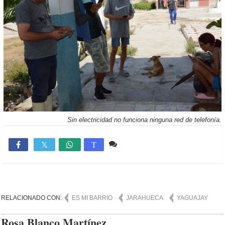
Sin electricidad no funciona ninguna red de telefonía.
2 comentarios
7,988

T
RELACIONADO CON:
ES MI BARRIO
JARAHUECA
YAGUAJAY
Rosa Blanco Martínez