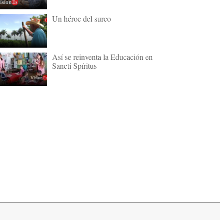
Un héroe del surco
Así se reinventa la Educación en
Sancti Spíritus