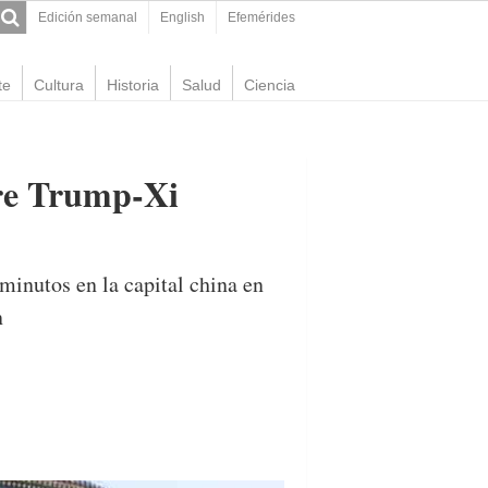
Edición semanal
English
Efemérides
te
Cultura
Historia
Salud
Ciencia
re Trump-Xi
minutos en la capital china en
n